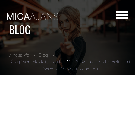
BLOG
Anasayfa
>
Blog
>
Özgüven Eksikliği Neden Olur? Özgüvensizlik Belirtileri
Nelerdir? Çözüm Önerileri