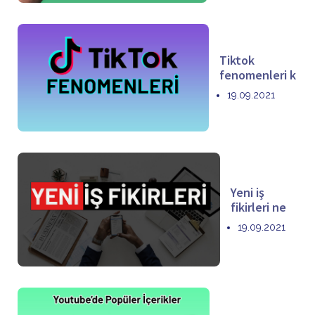
Tiktok
fenomenleri k
19.09.2021
Yeni iş
fikirleri ne
19.09.2021