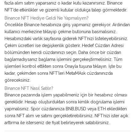
fazla alım satım yaparsanız o kadar kutu kazanırsınız. Binance
NFT’de etkinlikler ve gizemli kutular oldukça talep görmektedir.
Binance NFT Hediye Geldi Ne Yapmalıyım?
Öncelikle Binance hesabınıza giriş yapmanız gerekiyor. Ardından
kullanıcı merkezine tıklayıp çekme butonuna basmalısınız.
Hesabınızdaki varlık sayfasına giderek NFT’nizi listeleyebilirsiniz.
Çekim ücretleri ise değişkenlik gösterir. Hedef Cüzdan Adresi
bölümünden kendi cüzdanınızı seçin. Daha önce bir cüzdan
bağlamadıysanız bağlama işlemini gerçekeştirmelisiniz. Tüm
işlemleri kontrol ettikten sonra Onayla tuşuna tıklayın. İşte bu
kadar, çekimden sonra NFT’leri MetaMAsk cüzdanınızda
göreceksiniz.
Binance NFT Nasıl Satılır?
Binance pazarında işlem yapabilmeniz için bir hesabınız olması
gereklidir. Hesap oluşturduktan sonra kimlik doğrulama işlemi
yapmalısınız. Spor cüzdanınıza BNB,BUSD veya ETH ekledikten
sonra NFT alım ve satımı gerçekletirebilirsiniz. NFT’nizi ister açık
arttırma ile isterseniz de fiyat belirleyerek satabilirsiniz.