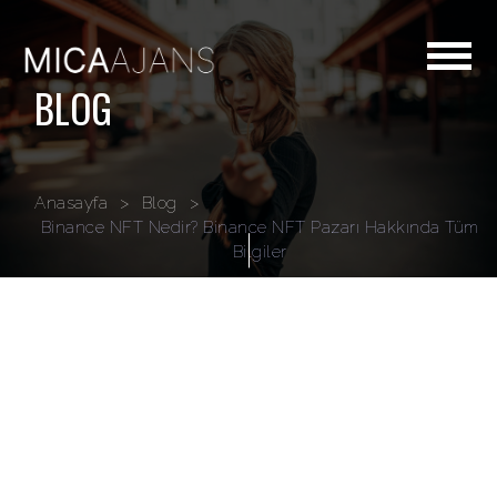
BLOG
Anasayfa
>
Blog
>
Binance NFT Nedir? Binance NFT Pazarı Hakkında Tüm
Bilgiler