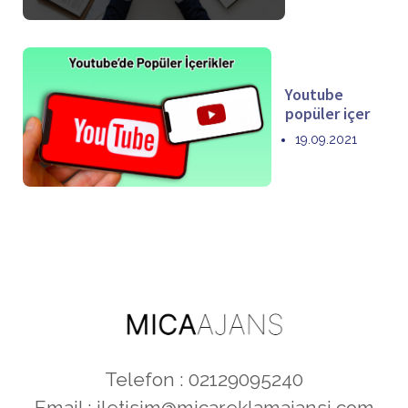
Youtube
popüler içer
19.09.2021
Telefon : 02129095240
Email :
iletisim@micareklamajansi.com