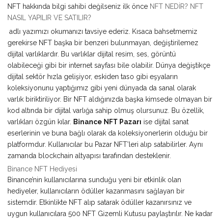
NFT hakkında bilgi sahibi değilseniz ilk önce
NFT NEDİR? NFT
NASIL YAPILIR VE SATILIR?
adlı yazımızı okumanızı tavsiye ederiz. Kısaca bahsetmemiz
gerekirse NFT başka bir benzeri bulunmayan, değiştirilemez
dijital varlıklardır. Bu varlıklar dijital resim, ses, görüntü
olabileceği gibi bir internet sayfası bile olabilir. Dünya değiştikçe
dijital sektör hızla gelişiyor, eskiden taso gibi eşyaların
koleksiyonunu yaptığımız gibi yeni dünyada da sanal olarak
varlık biriktiriliyor. Bir NFT aldığınızda başka kimsede olmayan bir
kod altında bir dijital varlığa sahip olmuş olursunuz. Bu özellik,
varlıkları özgün kılar.
Binance NFT Pazarı
ise dijital sanat
eserlerinin ve buna bağlı olarak da koleksiyonerlerin olduğu bir
platformdur. Kullanıcılar bu Pazar NFT’leri alıp satabilirler. Aynı
zamanda blockchain altyapısı tarafından desteklenir.
Binance NFT Hediyesi
Binance’nin kullanıcılarına sunduğu yeni bir etkinlik olan
hediyeler, kullanıcıların ödüller kazanmasını sağlayan bir
sistemdir. Etkinlikte NFT alıp satarak ödüller kazanırsınız ve
uygun kullanıcılara 500 NFT Gizemli Kutusu paylaştırılır. Ne kadar